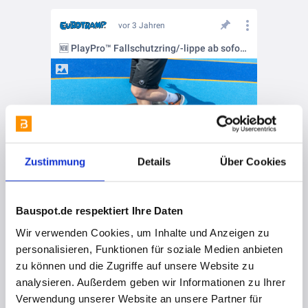
vor 3 Jahren
🆕 PlayPro™ Fallschutzring/-lippe ab sofort auch für alle eckigen Kids Tramp-Modelle erhältlich!
Zustimmung
Details
Über Cookies
Bauspot.de respektiert Ihre Daten
vor 3 Jahren
Wir verwenden Cookies, um Inhalte und Anzeigen zu
NEUE VERSION 2023: Fallschutzplattensystem mit EPDM-Oberschicht für Eurotramps Spielplatz-Trampoline 'Kids Tramp'
personalisieren, Funktionen für soziale Medien anbieten
zu können und die Zugriffe auf unsere Website zu
analysieren. Außerdem geben wir Informationen zu Ihrer
Verwendung unserer Website an unsere Partner für