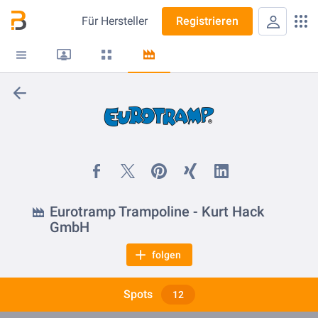
Für
Hersteller
Registrieren
Eurotramp Trampoline - Kurt Hack
GmbH
folgen
Spots
12