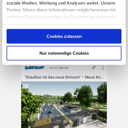
soziale Medien, Werbung und Analysen weiter. Unsere
Partner führen diese Informationen möglicherweise mit
weiteren Daten zusammen, die Sie ihnen bereitgestellt
haben oder die sie im Rahmen Ihrer Nutzung der Dienste
gesammelt haben. Hier finden Sie Informationen zum
Cookies zulassen
Datenschutz
und unser
Impressum
.
Nur notwendige Cookies
vor 4 Jahren
"Draußen ist das neue Drinnen" – Neue Kooperation mit SportAtrium