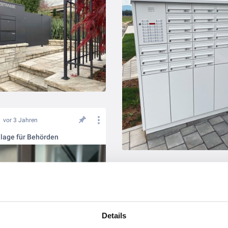
vor 3 Jahren
lage für Behörden
vor 3 Jahren
JU Türseitenteil für Alten- un
Details