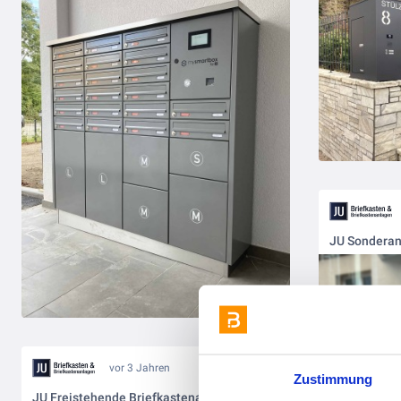
JU Sonderan
vor 3 Jahren
Zustimmung
JU Freistehende Briefkastenanlage