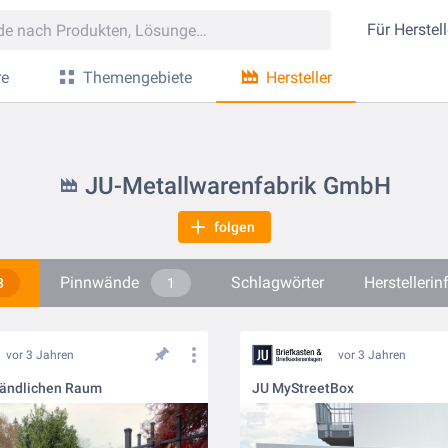
Für
Herstell
re
Themengebiete
Hersteller
JU-Metallwarenfabrik GmbH
folgen
Pinnwände
Schlagwörter
Herstelleri
3
1
vor 3 Jahren
vor 3 Jahren
 ländlichen Raum
JU MyStreetBox