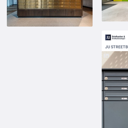
JU STREETB