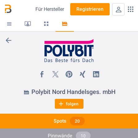
Für
Hersteller
Registrieren
Polybit Nord Handelsges. mbH
folgen
Spots
20
Pinnwände
10