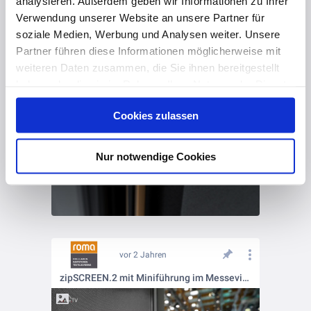
analysieren. Außerdem geben wir Informationen zu Ihrer
Verwendung unserer Website an unsere Partner für
soziale Medien, Werbung und Analysen weiter. Unsere
Partner führen diese Informationen möglicherweise mit
weiteren Daten zusammen, die Sie ihnen bereitgestellt
haben oder die sie im Rahmen Ihrer Nutzung der Dienste
gesammelt haben. Hier finden Sie Informationen zum
Cookies zulassen
Datenschutz
und unser
Impressum
.
Nur notwendige Cookies
vor 2 Jahren
zipSCREEN.2 mit Miniführung im Messevideo