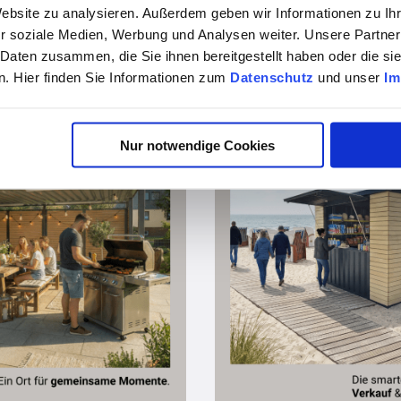
Website zu analysieren. Außerdem geben wir Informationen zu I
vor 3 Monaten
vor 3 Monaten
r soziale Medien, Werbung und Analysen weiter. Unsere Partner
 Daten zusammen, die Sie ihnen bereitgestellt haben oder die s
n Siebau
. Hier finden Sie Informationen zum
Datenschutz
und unser
Im
Nur notwendige Cookies