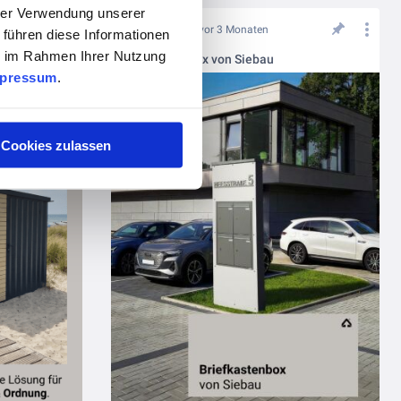
hrer Verwendung unserer
vor 3 Monaten
 führen diese Informationen
ie im Rahmen Ihrer Nutzung
Gerätehäuser mit Verkaufsklappe von Siebau
Briefkastenbox von Siebau
pressum
.
Cookies zulassen