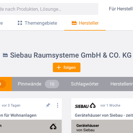
Für
Herstell
re
Themengebiete
Hersteller
Siebau Raumsysteme GmbH & CO. KG
folgen
Pinnwände
Schlagwörter
Hersteller
9
10
vor 3 Tagen
vor 1 Woche
n für Wohnanlagen