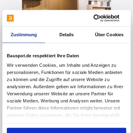
Zustimmung
Details
Über Cookies
Bauspot.de respektiert Ihre Daten
Wir verwenden Cookies, um Inhalte und Anzeigen zu
vor 4 Monaten
personalisieren, Funktionen für soziale Medien anbieten
Natürlich leise. Raum zum Wachsen.
zu können und die Zugriffe auf unsere Website zu
analysieren. Außerdem geben wir Informationen zu Ihrer
Verwendung unserer Website an unsere Partner für
soziale Medien, Werbung und Analysen weiter. Unsere
Partner führen diese Informationen möglicherweise mit
weiteren Daten zusammen, die Sie ihnen bereitgestellt
haben oder die sie im Rahmen Ihrer Nutzung der Dienste
gesammelt haben. Hier finden Sie Informationen zum