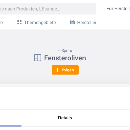
Für
Herstell
re
Themengebiete
Hersteller
0 Spots
Fensteroliven
folgen
Details