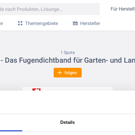
Für
Herstell
re
Themengebiete
Hersteller
1 Spots
- Das Fugendichtband für Garten- und La
folgen
vor 2 Monaten
GALA-Quick – dauerhaft saubere Fugen, ganz ohne Bitumen.
Details