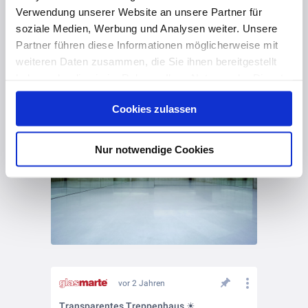
Verwendung unserer Website an unsere Partner für
soziale Medien, Werbung und Analysen weiter. Unsere
Partner führen diese Informationen möglicherweise mit
weiteren Daten zusammen, die Sie ihnen bereitgestellt
vor 2 Jahren
haben oder die sie im Rahmen Ihrer Nutzung der Dienste
gesammelt haben. Hier finden Sie Informationen zum
Halt für Glas-Lichtdecken
Cookies zulassen
Datenschutz
und unser
Impressum
.
Nur notwendige Cookies
vor 2 Jahren
Transparentes Treppenhaus ☀