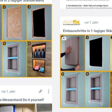
te in 2-lagiger Ständerwand
vor 1 Jahr
Einbauschritte in 1-lagiger S
vor 1 Jahr
fix Messestand Do it yourself