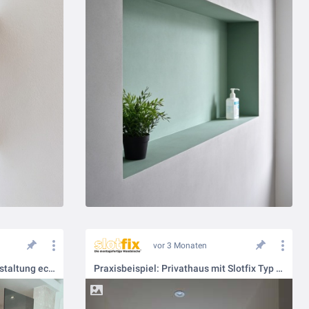
vor 3 Monaten
Praxisbeispiel – wenn Wandgestaltung echten Mehrwert bekommt
Praxisbeispiel: Privathaus mit Slotfix Typ 60x16x12 in der Vorsatzschale