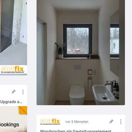
Für Hoteliers & Planer: Umbau-Upgrade aus dem "Nichts" bezahlen!
vor 5 Monaten
Wandnischen als Gestaltungselement