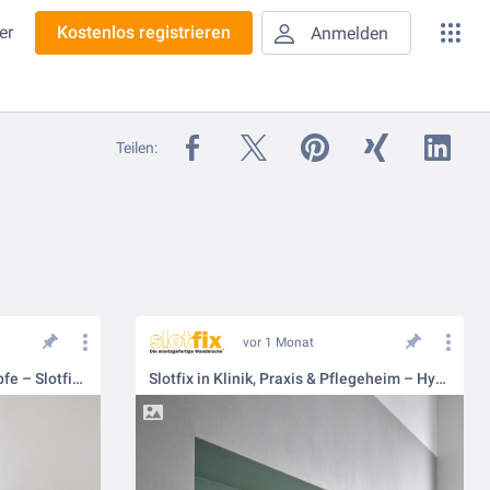
er
Kostenlos registrieren
Anmelden
Teilen:
vor 1 Monat
Clevere Flächen für smarte Köpfe – Slotfix in Schulen und Kitas
Slotfix in Klinik, Praxis & Pflegeheim – Hygiene trifft Design