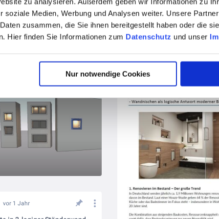
Website zu analysieren. Außerdem geben wir Informationen zu I
r soziale Medien, Werbung und Analysen weiter. Unsere Partner
 Daten zusammen, die Sie ihnen bereitgestellt haben oder die s
. Hier finden Sie Informationen zum
Datenschutz
und unser
Im
vor 11 Monaten
vor 1 Jahr
digitales Planungspaket für Architekten und Planer
Nur notwendige Cookies
Das Bäder Dosier - aktuell
vor 1 Jahr