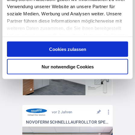
Verwendung unserer Website an unsere Partner für
soziale Medien, Werbung und Analysen weiter. Unsere
Partner führen diese Informationen möglicherweise mit
weiteren Daten zusammen, die Sie ihnen bereitgestellt
vor 2 Jahren
haben oder die sie im Rahmen Ihrer Nutzung der Dienste
NEUES DICHTUNGSSYSTEM FÜR NOVOSLIDE INDUSTRY
gesammelt haben. Hier finden Sie Informationen zum
Cookies zulassen
Datenschutz
und unser
Impressum
.
Nur notwendige Cookies
vor 2 Jahren
NOVOFERM SCHNELLLAUFROLLTOR SPEEDROLLER PRIME RETAIL