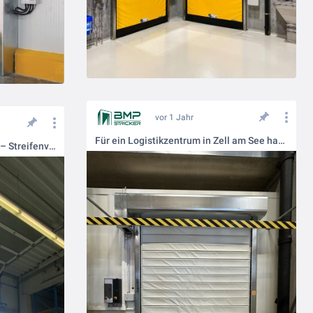
vor 1 Jahr
Für ein Logistikzentrum in Zell am See haben wir ein DynamicRoll® FRIGO 1 vor einer Kühlzelle installiert.
Mehr Effizienz, mehr Kontrolle – Streifenvorhänge, die Ihre Prozesse optimieren!