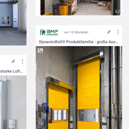
vor 10 Monaten
DynamicRoll® Produktfamilie - große Auswahl an selbstreparierenden PVC-Schnelllauftoren.
NEU: AIR DOOR – das leistungsstarke Luftvorhangsystem für höchste Ansprüche