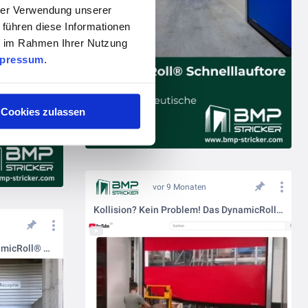
hrer Verwendung unserer
 führen diese Informationen
ie im Rahmen Ihrer Nutzung
pressum
.
Cookies zulassen
vor 9 Monaten
Kollision? Kein Problem! Das DynamicRoll® B-Drive repariert sich selbst.
Was ist das besondere an DynamicRoll® Schnelllauftoren?