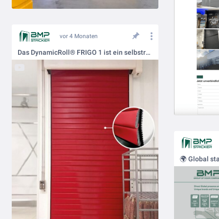
vor 4 Monaten
Das DynamicRoll® FRIGO 1 ist ein selbstreparierendes Schnelllauftor, das speziell für den Einsatz im Kühlbereich entwickelt wurde.