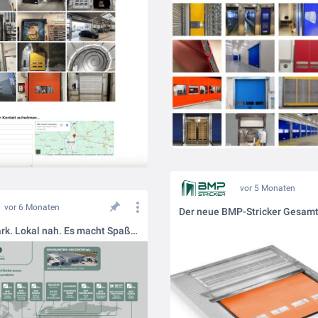
vor 5 Monaten
vor 6 Monaten
🌍 Global stark. Lokal nah. Es macht Spaß, Teil der weltweiten BMP Gruppe zu sein! Mit modernster Fertigung und einem starken Vertriebsnetz sind wir weltweit stark im Tormarkt vertreten.