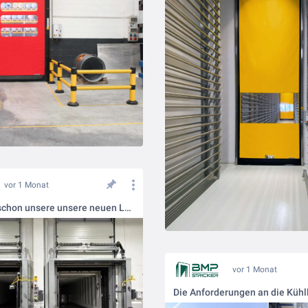
vor 1 Monat
Kennen Sie schon unsere unsere neuen Luftvorhang- und Luftschleiersysteme? Jetzt hier mehr erfahren: https://bmp-stricker.com/torportfolio/produktportfolio-luftschleier-und-luftvorhangsysteme/
vor 1 Monat