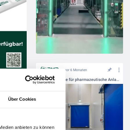
vor 6 Monaten
Schnelllauftore für pharmazeutische Anlagen und Reinräume.
Bauen im Bestand – Effiziente Modernisierung im Lebensmittel-Zentrallager.
Über Cookies
 Medien anbieten zu können