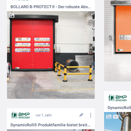
BOLLARD B-PROTECT® - Der robuste Absperrpfosten für den Schutz von Einrichtungen, Toren und Maschinen vor Kollisionsschäden.
vor 1 Jahr
DynamicRoll® Produktfamilie bietet breite Auswahl an selbstreparierenden PVC-Schnellauftoren.