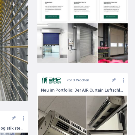
vor 3 Wochen
Neu im Portfolio: Der AIR Curtain Luftschleier!
Die Anforderungen an die Kühllogistik steigen stetig. Gründe dafür sind unter anderem die wachsende Nachfrage, steigende Energiekosten, strengere Vorgaben sowie der Anspruch an dauerhaft stabile Kühlketten. Unsere Kühl- und Tiefkühltore wurden speziell fü