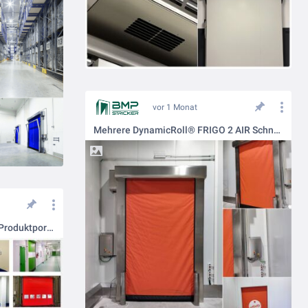
vor 1 Monat
Mehrere DynamicRoll® FRIGO 2 AIR Schnelllauftore für den Tiefkühlbereich installiert.
Kennen Sie das umfangreiche Produktportfolio von BMP-Stricker?