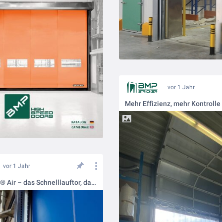
vor 1 Jahr
vor 1 Jahr
DynamicRoll® Air – das Schnelllauftor, das auch im geöffneten Zustand zuverlässig vor Temperaturschwankungen schützt!