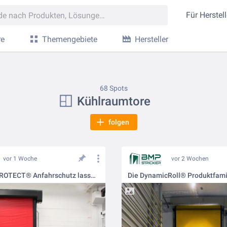
Für
Herstell
re
Themengebiete
Hersteller
68 Spots
Kühlraumtore
folgen
vor 1 Woche
vor 2 Wochen
Mit dem B-PROTECT® Anfahrschutz lassen sich Tore, Maschinen, Regalsysteme, Gebäudeecken und andere sensible Bereiche zuverlässig vor Anfahrschäden schützen.