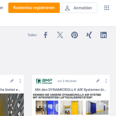
er
Kostenlos registrieren
Anmelden
Teilen:
vor 3 Wochen
Die DynamicRoll® Produktfamilie bietet eine große Auswahl an selbstreparierenden PVC-Schnelllauftoren für unterschiedlichste Einsatzbereiche.
Mit den DYNAMICROLL® AIR Systemen bieten wir Schnelllauftore mit integriertem Luftschleier.