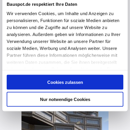
Bauspot.de respektiert Ihre Daten
Wir verwenden Cookies, um Inhalte und Anzeigen zu
personalisieren, Funktionen für soziale Medien anbieten
zu können und die Zugriffe auf unsere Website zu
analysieren. Außerdem geben wir Informationen zu Ihrer
Verwendung unserer Website an unsere Partner für
vor 2 Jahren
soziale Medien, Werbung und Analysen weiter. Unsere
Partner führen diese Informationen möglicherweise mit
Hotel Scandic München Macherei
weiteren Daten zusammen, die Sie ihnen bereitgestellt
haben oder die sie im Rahmen Ihrer Nutzung der Dienste
gesammelt haben. Hier finden Sie Informationen zum
Cookies zulassen
Datenschutz
und unser
Impressum
.
Nur notwendige Cookies