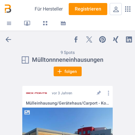
Für
Hersteller
Registrieren
9 Spots
Mülltonnneneinhausungen
folgen
vor 3 Jahren
Mülleinhausung/Gerätehaus/Carport - Kombi