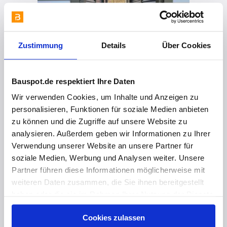
Zustimmung
Details
Über Cookies
Bauspot.de respektiert Ihre Daten
Wir verwenden Cookies, um Inhalte und Anzeigen zu
vor 3 Jahren
personalisieren, Funktionen für soziale Medien anbieten
Gerätehaus für Seniorenzentrum
zu können und die Zugriffe auf unsere Website zu
analysieren. Außerdem geben wir Informationen zu Ihrer
Verwendung unserer Website an unsere Partner für
soziale Medien, Werbung und Analysen weiter. Unsere
Partner führen diese Informationen möglicherweise mit
weiteren Daten zusammen, die Sie ihnen bereitgestellt
haben oder die sie im Rahmen Ihrer Nutzung der Dienste
gesammelt haben. Hier finden Sie Informationen zum
Cookies zulassen
Datenschutz
und unser
Impressum
.