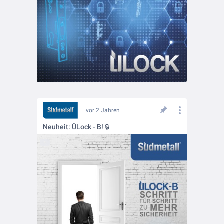
vor 2 Jahren
Neuheit: ÜLock - B! 🔒