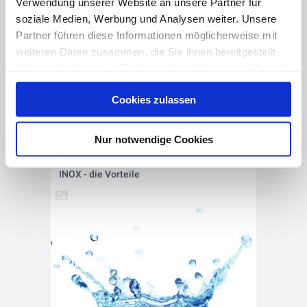
Verwendung unserer Website an unsere Partner für
soziale Medien, Werbung und Analysen weiter. Unsere
Partner führen diese Informationen möglicherweise mit
weiteren Daten zusammen, die Sie ihnen bereitgestellt
haben oder die sie im Rahmen Ihrer Nutzung der Dienste
gesammelt haben. Hier finden Sie Informationen zum
Cookies zulassen
Datenschutz
und unser
Impressum
.
Nur notwendige Cookies
vor 4 Jahren
INOX - die Vorteile