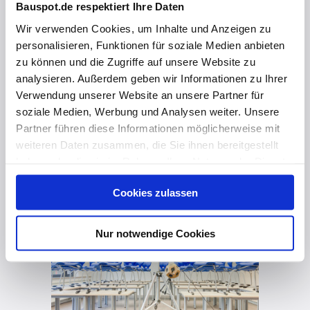
Bauspot.de respektiert Ihre Daten
Wir verwenden Cookies, um Inhalte und Anzeigen zu
personalisieren, Funktionen für soziale Medien anbieten
zu können und die Zugriffe auf unsere Website zu
analysieren. Außerdem geben wir Informationen zu Ihrer
Verwendung unserer Website an unsere Partner für
soziale Medien, Werbung und Analysen weiter. Unsere
Partner führen diese Informationen möglicherweise mit
vor 3 Jahren
weiteren Daten zusammen, die Sie ihnen bereitgestellt
haben oder die sie im Rahmen Ihrer Nutzung der Dienste
MAX FRANK Projekt: Bildungscampus, Unna
gesammelt haben. Hier finden Sie Informationen zum
Cookies zulassen
Datenschutz
und unser
Impressum
.
Nur notwendige Cookies