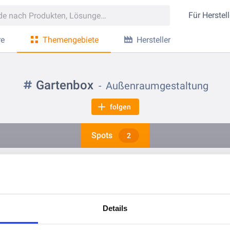
Für
Herstell
re
Themengebiete
Hersteller
Gartenbox
Außenraumgestaltung
folgen
Spots
2
vor 4 Jahren
vor 4 Jahren
Universelle Gerätebox für zusätzlichen Stauraum
Details