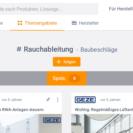
Für
Herstell
re
Themengebiete
Hersteller
Rauchableitung
Baubeschläge
folgen
Spots
8
vor 5 Jahren
vor 5 Jahren
h RWA-Anlagen steuern
Wichtig: Regelmäßiges Lüften