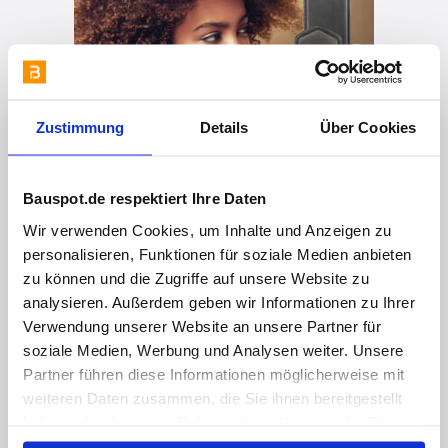
Zustimmung
Details
Über Cookies
Bauspot.de respektiert Ihre Daten
Wir verwenden Cookies, um Inhalte und Anzeigen zu
vor 3 Jahren
personalisieren, Funktionen für soziale Medien anbieten
zu können und die Zugriffe auf unsere Website zu
Hingucker an jeder Türe!
analysieren. Außerdem geben wir Informationen zu Ihrer
Verwendung unserer Website an unsere Partner für
soziale Medien, Werbung und Analysen weiter. Unsere
Partner führen diese Informationen möglicherweise mit
weiteren Daten zusammen, die Sie ihnen bereitgestellt
haben oder die sie im Rahmen Ihrer Nutzung der Dienste
gesammelt haben. Hier finden Sie Informationen zum