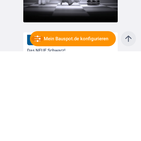
Mein Bauspot.de konfigurieren
vor 4 Jahren
Das NEUE Schwarz!