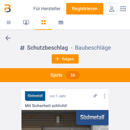
Für
Hersteller
Registrieren
Schutzbeschlag
Baubeschläge
folgen
Spots
55
vor 1 Jahr
Mit Sicherheit schlicht!