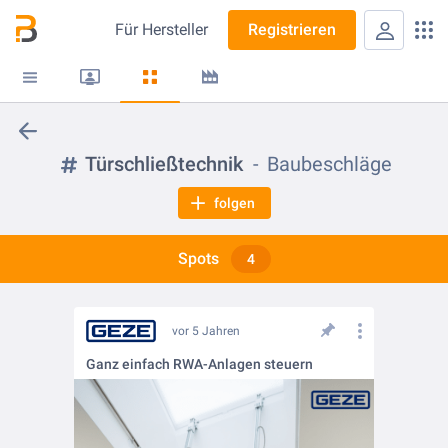
Für
Hersteller
Registrieren
Türschließtechnik
Baubeschläge
folgen
Spots
4
vor 5 Jahren
Ganz einfach RWA-Anlagen steuern