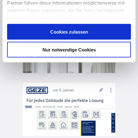
Partner führen diese Informationen möglicherweise mit
Den passenden Schiebetürbeschlag finden
weiteren Daten zusammen, die Sie ihnen bereitgestellt
haben oder die sie im Rahmen Ihrer Nutzung der Dienste
gesammelt haben. Hier finden Sie Informationen zum
Cookies zulassen
Datenschutz
und unser
Impressum
.
Nur notwendige Cookies
vor 5 Jahren
Für jedes Gebäude die perfekte Lösung