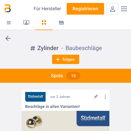
Für
Hersteller
Registrieren
Zylinder
Baubeschläge
folgen
Spots
15
vor 2 Jahren
Beschläge in allen Varianten!