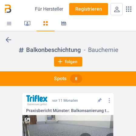
Für
Hersteller
Registrieren
Balkonbeschichtung
Bauchemie
folgen
Spots
8
vor 11 Monaten
Praxisbericht Münster: Balkonsanierung trifft Design – funktional und ästhetisch