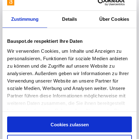
Zustimmung
Details
Über Cookies
Bauspot.de respektiert Ihre Daten
Wir verwenden Cookies, um Inhalte und Anzeigen zu
personalisieren, Funktionen für soziale Medien anbieten
zu können und die Zugriffe auf unsere Website zu
analysieren. Außerdem geben wir Informationen zu Ihrer
Verwendung unserer Website an unsere Partner für
vor 2 Jahren
soziale Medien, Werbung und Analysen weiter. Unsere
Wartezeit reduzieren, schneller sanieren
Partner führen diese Informationen möglicherweise mit
weiteren Daten zusammen, die Sie ihnen bereitgestellt
haben oder die sie im Rahmen Ihrer Nutzung der Dienste
gesammelt haben. Hier finden Sie Informationen zum
Cookies zulassen
Datenschutz
und unser
Impressum
.