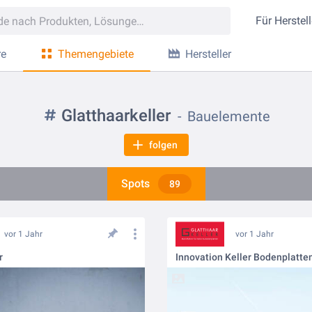
Für
Herstell
re
Themengebiete
Hersteller
Glatthaarkeller
Bauelemente
folgen
Spots
89
vor 1 Jahr
vor 1 Jahr
r
Innovation Keller Bodenplatte