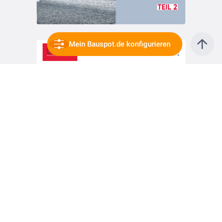
Mein Bauspot.de konfigurieren
vor 3 Jahren
Kellererstellung im Fertigteilwerk Teil 1