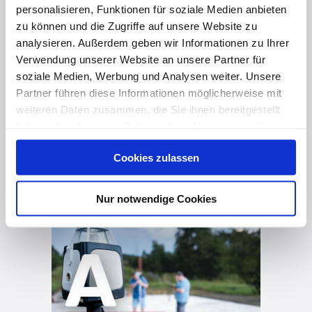
personalisieren, Funktionen für soziale Medien anbieten
zu können und die Zugriffe auf unsere Website zu
analysieren. Außerdem geben wir Informationen zu Ihrer
Verwendung unserer Website an unsere Partner für
soziale Medien, Werbung und Analysen weiter. Unsere
Partner führen diese Informationen möglicherweise mit
vor 1 Jahr
weiteren Daten zusammen, die Sie ihnen bereitgestellt
haben oder die sie im Rahmen Ihrer Nutzung der Dienste
Abnahme & Gewährleistung
gesammelt haben. Hier finden Sie Informationen zum
Cookies zulassen
Datenschutz
und unser
Impressum
.
Nur notwendige Cookies