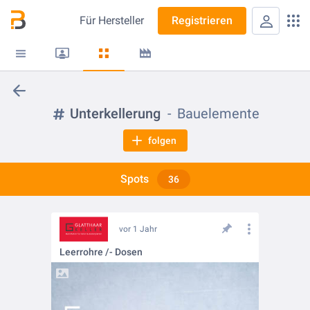
Für
Hersteller
Registrieren
Unterkellerung
Bauelemente
folgen
Spots
36
vor 1 Jahr
Leerrohre /- Dosen