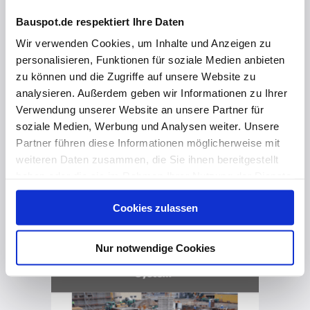
Bauspot.de respektiert Ihre Daten
Wir verwenden Cookies, um Inhalte und Anzeigen zu
personalisieren, Funktionen für soziale Medien anbieten
zu können und die Zugriffe auf unsere Website zu
analysieren. Außerdem geben wir Informationen zu Ihrer
Verwendung unserer Website an unsere Partner für
soziale Medien, Werbung und Analysen weiter. Unsere
Partner führen diese Informationen möglicherweise mit
weiteren Daten zusammen, die Sie ihnen bereitgestellt
haben oder die sie im Rahmen Ihrer Nutzung der Dienste
gesammelt haben. Hier finden Sie Informationen zum
Cookies zulassen
Datenschutz
und unser
Impressum
.
vor 5 Monaten
Schon die erste Kosten­schätzung mit System
Nur notwendige Cookies