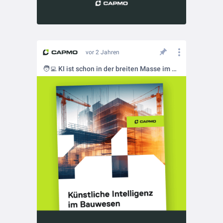
vor 2 Jahren
🧑‍💻 KI ist schon in der breiten Masse im Einsatz. Doch wie sieht es in der Bauindustrie aus?