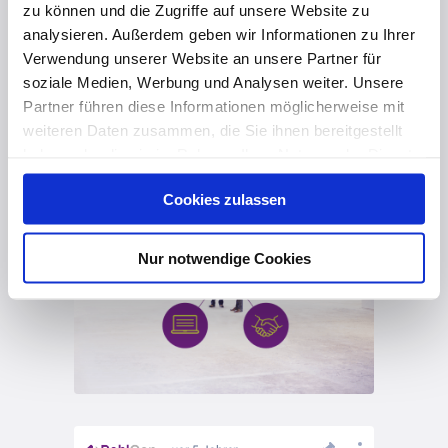
zu können und die Zugriffe auf unsere Website zu
analysieren. Außerdem geben wir Informationen zu Ihrer
Verwendung unserer Website an unsere Partner für
vor 5 Jahren
soziale Medien, Werbung und Analysen weiter. Unsere
Partner führen diese Informationen möglicherweise mit
Zeit, Geld und Nerven beim Bauen sparen – mit dem PohlCon-Synergie-Konzept
weiteren Daten zusammen, die Sie ihnen bereitgestellt
haben oder die sie im Rahmen Ihrer Nutzung der Dienste
gesammelt haben. Hier finden Sie Informationen zum
Cookies zulassen
Datenschutz
und unser
Impressum
.
Nur notwendige Cookies