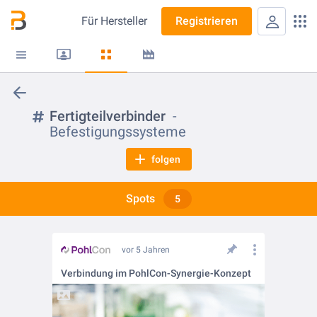
Für
Hersteller
Registrieren
Fertigteilverbinder
Befestigungssysteme
folgen
Spots
5
vor 5 Jahren
Verbindung im PohlCon-Synergie-Konzept