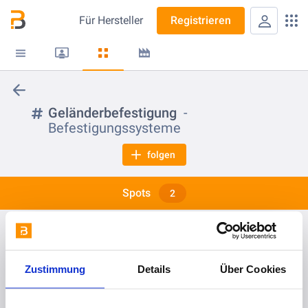
Für
Hersteller
Registrieren
Geländerbefestigung
Befestigungssysteme
folgen
Spots
2
vor 1 Monat
Ankerschienen von PohlCon
Zustimmung
Details
Über Cookies