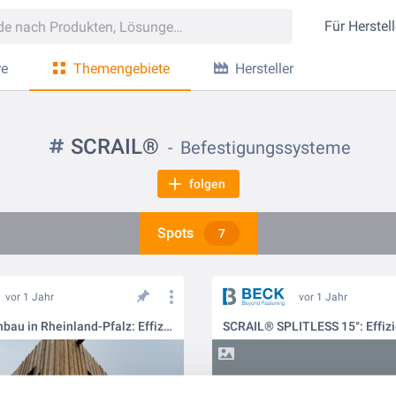
Für
Herstell
re
Themengebiete
Hersteller
SCRAIL®
Befestigungssysteme
folgen
Spots
7
vor 1 Jahr
vor 1 Jahr
Kindergartenbau in Rheinland-Pfalz: Effizient und splitterfrei mit SCRAIL® Splitless