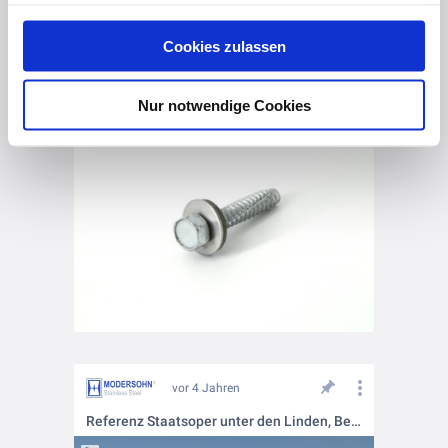
haben oder die sie im Rahmen Ihrer Nutzung der Dienste
gesammelt haben. Hier finden Sie Informationen zum
Cookies zulassen
Datenschutz
und unser
Impressum
.
vor 4 Jahren
Zubehörartikel fürs Bauwesen
Nur notwendige Cookies
vor 4 Jahren
Referenz Staatsoper unter den Linden, Berlin