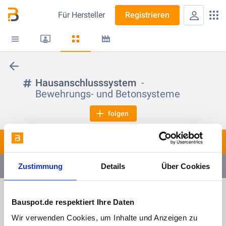
Für
Hersteller
Registrieren
Hausanschlusssystem
Bewehrungs- und Betonsysteme
folgen
Spots
1
Fortbildungen & Webinare
Zustimmung
Details
Über Cookies
2
Bauspot.de respektiert Ihre Daten
vor 3 Monaten
Wir verwenden Cookies, um Inhalte und Anzeigen zu
KRASO Dicht im Detail Tour 2026