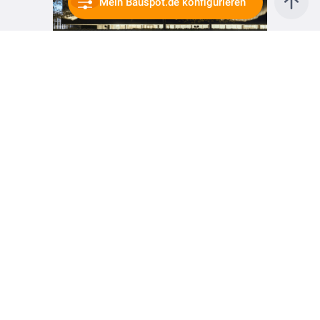
Mein Bauspot.de konfigurieren
vor 2 Jahren
Grenzüberbrückend