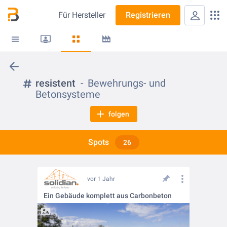
Für
Hersteller
Registrieren
resistent
Bewehrungs- und
Betonsysteme
folgen
Spots
26
vor 1 Jahr
Ein Gebäude komplett aus Carbonbeton