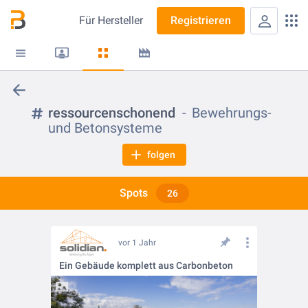
Für
Hersteller
Registrieren
ressourcenschonend
Bewehrungs-
und Betonsysteme
folgen
Spots
26
vor 1 Jahr
Ein Gebäude komplett aus Carbonbeton