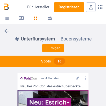
Für
Hersteller
Registrieren
Unterflursystem
Bodensysteme
folgen
Spots
10
vor 4 Monaten
Neu bei PohlCon: das estrichüberdeckte Kanalsystem UKO