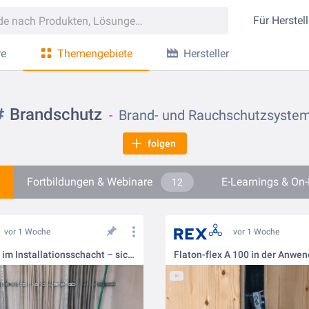
Für
Herstell
re
Themengebiete
Hersteller
Brandschutz
Brand- und Rauchschutzsyste
folgen
Fortbildungen & Webinare
E-Learnings & O
12
vor 1 Woche
vor 1 Woche
Brandschutz im Installationsschacht – sicher über mehrere Geschosse
Flaton-flex A 100 in der Anwe