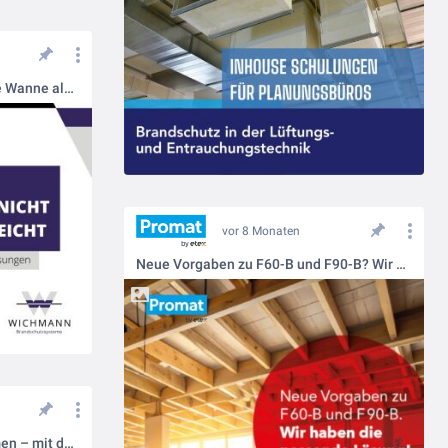
Kann man mal so machen: Eine Wanne als Brandschott-Sonderlösung
vor 8 Monaten
Neue Vorgaben zu F60-B und F90-B? Wir haben die passende Lösung!
Kabelbrände effektiv eindämmen – mit dem Wichmann Instafix® Installationskanal