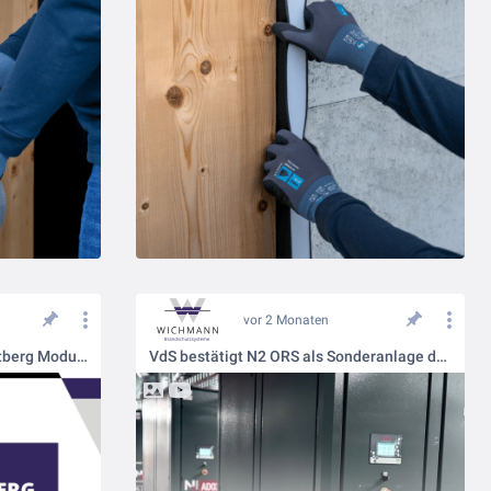
vor 2 Monaten
Neues eLearning für MCT Brattberg Modulabschottungen
VdS bestätigt N2 ORS als Sonderanlage des Brandschutzes