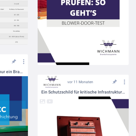
PROMASTOP®-CC – Mehr als nur ein Brandschutzcoating
vor 11 Monaten
Ein Schutzschild für kritische Infrastruktur: MCT Brattberg von Wichmann Brandschutzsysteme