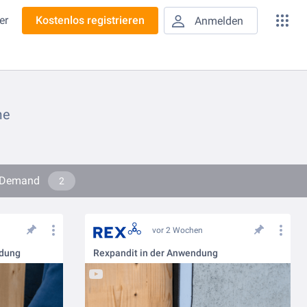
er
Kostenlos registrieren
Anmelden
me
n-Demand
2
vor 2 Wochen
ndung
Rexpandit in der Anwendung