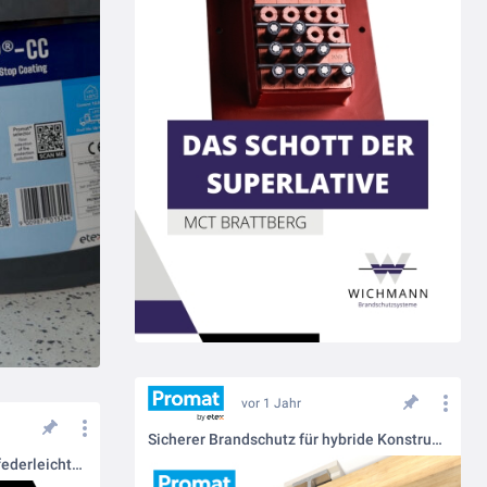
vor 1 Jahr
Sicherer Brandschutz für hybride Konstruktionen – schlank, geprüft, ästhetisch
Sicherer Glasfaserausbau mit federleichtem Brandschutzkanal