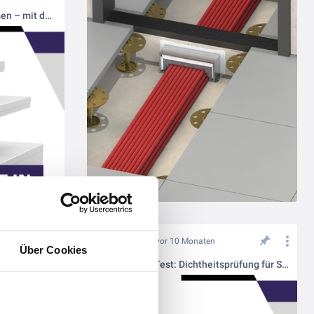
Kabelbrände effektiv eindämmen – mit dem Wichmann Instafix® Installationskanal
vor 10 Monaten
Über Cookies
Blower-Door-Test: Dichtheitsprüfung für Sauerstoffreduktionsanlagen