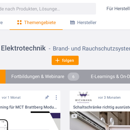
Für
Herstell
re
Themengebiete
Hersteller
Elektrotechnik
Brand- und Rauchschutzsyst
folgen
Fortbildungen & Webinare
E-Learnings & On
6
vor 1 Monat
vor 3 Monaten
Neues eLearning für MCT Brattberg Modulabschottungen