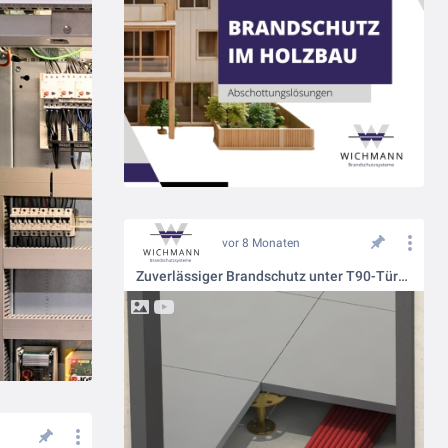
vor 8 Monaten
Zuverlässiger Brandschutz unter T90-Türen: So geht’s mit der UFK Kabelbox von Wichmann