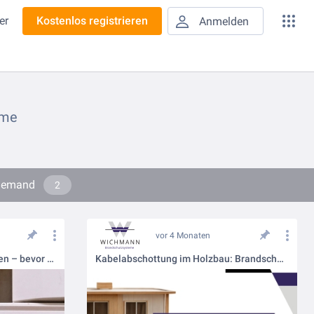
er
Kostenlos registrieren
Anmelden
eme
-Demand
2
vor 4 Monaten
Schaltschränke richtig ausrüsten – bevor aus Hitze ein Brand wird
Kabelabschottung im Holzbau: Brandschutz frühzeitig integrieren