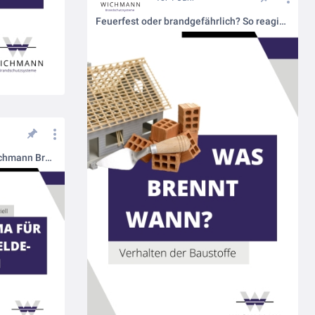
Feuerfest oder brandgefährlich? So reagieren Baustoffe im Ernstfall
Qualifiziert und zertifiziert: Wichmann Brandschutzsysteme ist Fachfirma für Brandmeldeanlagen