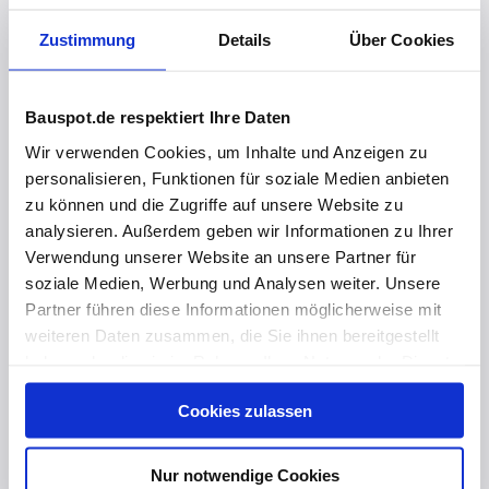
Zustimmung
Details
Über Cookies
vor 1 Jahr
Bauspot.de respektiert Ihre Daten
Darf Fugenschnur zur Abdichtung von Türzargen an T 30 oder T 90 – Türen verwendet werden?
Wir verwenden Cookies, um Inhalte und Anzeigen zu
personalisieren, Funktionen für soziale Medien anbieten
zu können und die Zugriffe auf unsere Website zu
analysieren. Außerdem geben wir Informationen zu Ihrer
Verwendung unserer Website an unsere Partner für
soziale Medien, Werbung und Analysen weiter. Unsere
Partner führen diese Informationen möglicherweise mit
weiteren Daten zusammen, die Sie ihnen bereitgestellt
haben oder die sie im Rahmen Ihrer Nutzung der Dienste
gesammelt haben. Hier finden Sie Informationen zum
Cookies zulassen
Datenschutz
und unser
Impressum
.
Nur notwendige Cookies