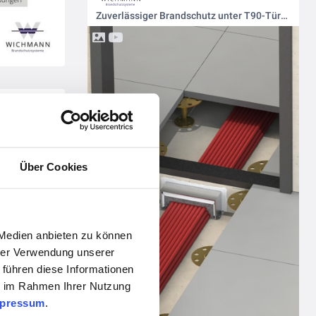
Zuverlässiger Brandschutz unter T90-Türen: So geht’s mit der UFK Kabelbox von Wichmann
Brandschutz trifft Windkraft: Sauerstoffreduktion von Wichmann im Herzen der Energieerzeugung
Über Cookies
 Medien anbieten zu können
hrer Verwendung unserer
 führen diese Informationen
ie im Rahmen Ihrer Nutzung
pressum
.