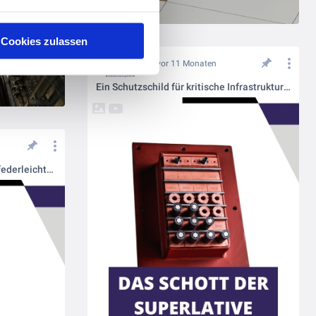
Cookies zulassen
vor 11 Monaten
Ein Schutzschild für kritische Infrastruktur: MCT Brattberg von Wichmann Brandschutzsysteme
Sicherer Glasfaserausbau mit federleichtem Brandschutzkanal