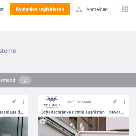
er
Kostenlos registrieren
Anmelden
ysteme
-Demand
2
vor 3 Monaten
VdS bestätigt N2 ORS als Sonderanlage des Brandschutzes
Schaltschränke richtig ausrüsten – bevor aus Hitze ein Brand wird