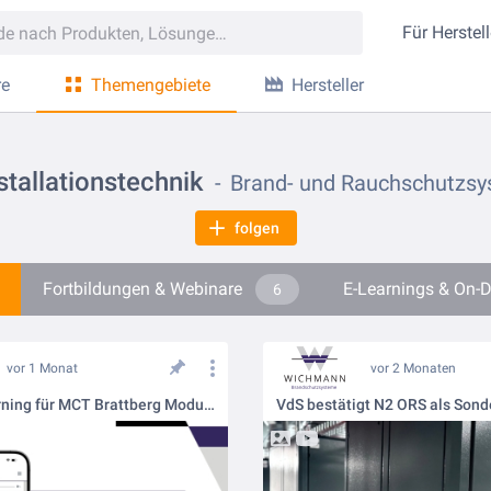
Für
Herstell
re
Themengebiete
Hersteller
stallationstechnik
Brand- und Rauchschutzs
folgen
Fortbildungen & Webinare
E-Learnings & On
6
vor 1 Monat
vor 2 Monaten
Neues eLearning für MCT Brattberg Modulabschottungen