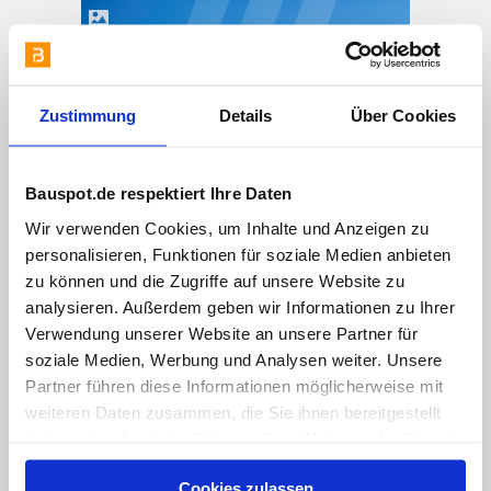
Zustimmung
Details
Über Cookies
Bauspot.de respektiert Ihre Daten
Wir verwenden Cookies, um Inhalte und Anzeigen zu
personalisieren, Funktionen für soziale Medien anbieten
zu können und die Zugriffe auf unsere Website zu
analysieren. Außerdem geben wir Informationen zu Ihrer
Verwendung unserer Website an unsere Partner für
soziale Medien, Werbung und Analysen weiter. Unsere
Partner führen diese Informationen möglicherweise mit
weiteren Daten zusammen, die Sie ihnen bereitgestellt
haben oder die sie im Rahmen Ihrer Nutzung der Dienste
gesammelt haben. Hier finden Sie Informationen zum
Cookies zulassen
Datenschutz
und unser
Impressum
.
vor 2 Jahren