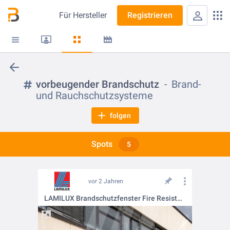
Für
Hersteller
Registrieren
vorbeugender Brandschutz
Brand-
und Rauchschutzsysteme
folgen
Spots
5
vor 2 Jahren
LAMILUX Brandschutzfenster Fire Resistance