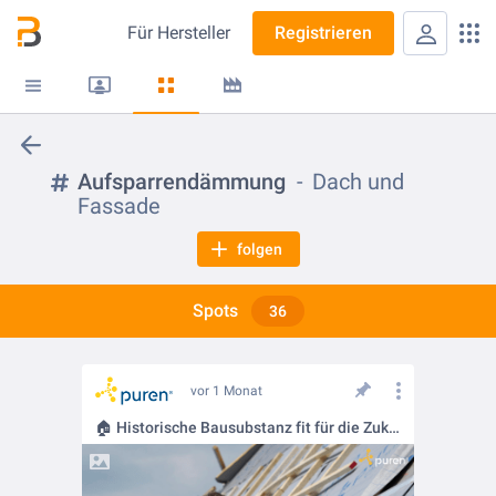
Für
Hersteller
Registrieren
Aufsparrendämmung
Dach und
Fassade
folgen
Spots
36
vor 1 Monat
🏠 Historische Bausubstanz fit für die Zukunft machen mit puren Ökonomic