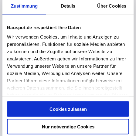
Zustimmung
Details
Über Cookies
Bauspot.de respektiert Ihre Daten
Wir verwenden Cookies, um Inhalte und Anzeigen zu
personalisieren, Funktionen für soziale Medien anbieten
zu können und die Zugriffe auf unsere Website zu
analysieren. Außerdem geben wir Informationen zu Ihrer
Verwendung unserer Website an unsere Partner für
soziale Medien, Werbung und Analysen weiter. Unsere
vor 4 Monaten
Partner führen diese Informationen möglicherweise mit
Höchster Brandschutz trifft auf frische Farbgebung 🌿
weiteren Daten zusammen, die Sie ihnen bereitgestellt
haben oder die sie im Rahmen Ihrer Nutzung der Dienste
gesammelt haben. Hier finden Sie Informationen zum
Cookies zulassen
Datenschutz
und unser
Impressum
.
Nur notwendige Cookies