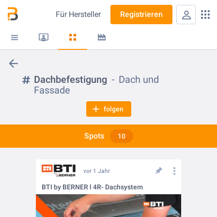
Für
Hersteller
Registrieren
Dachbefestigung
Dach und
Fassade
folgen
Spots
10
vor 1 Jahr
BTI by BERNER l 4R- Dachsystem