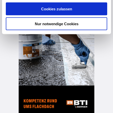
gesammelt haben. Hier finden Sie Informationen zum
Cookies zulassen
Datenschutz
und unser
Impressum
.
vor 2 Jahren
Nur notwendige Cookies
BTI by BERNER | 4F-System