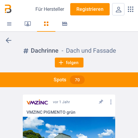
Für
Hersteller
Registrieren
Dachrinne
Dach und Fassade
folgen
Spots
70
vor 1 Jahr
VMZINC PIGMENTO grün