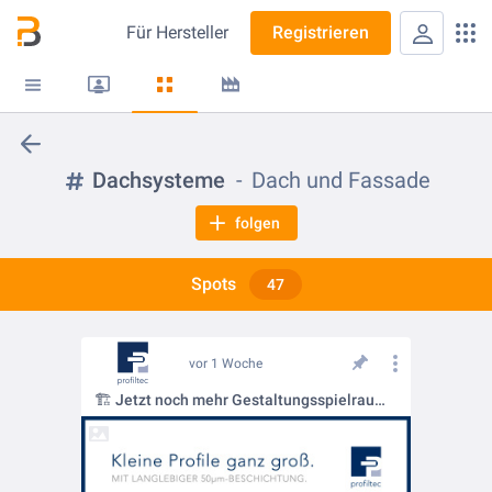
Für
Hersteller
Registrieren
Dachsysteme
Dach und Fassade
folgen
Spots
47
vor 1 Woche
🏗️ Jetzt noch mehr Gestaltungsspielraum im Dachaufbau!