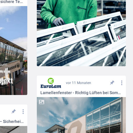
Wellenbad Büsum: Klare Sicht, sichere Technik👌
vor 11 Monaten
Lamellenfenster - Richtig Lüften bei Sommerhitze☀️
Lamellenfenster in der Mensa – Sicherheit und Design💪