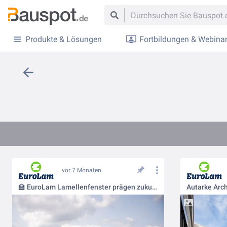
Produkte & Lösungen
Fortbildungen & Webina
vor 7 Monaten
🏫 EuroLam Lamellenfenster prägen zukunftsweisenden Schulbau in Weimar