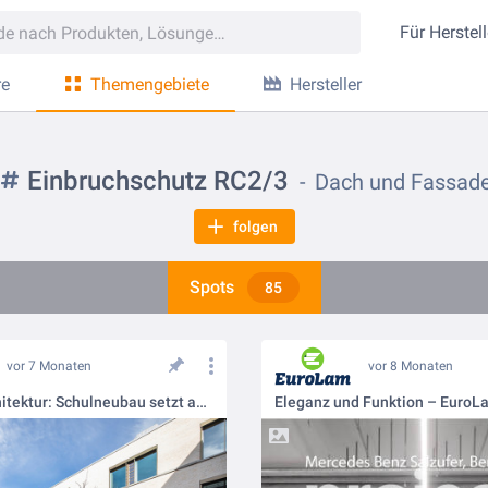
Für
Herstell
re
Themengebiete
Hersteller
Einbruchschutz RC2/3
Dach und Fassad
folgen
Spots
85
vor 7 Monaten
vor 8 Monaten
Autarke Architektur: Schulneubau setzt auf intelligente Lamellenfenster 💡