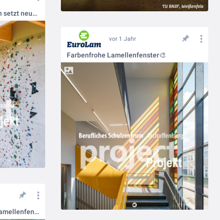
Boulderhalle🧗🏻‍♂️ in Thalkirchen setzt neue Maßstäbe in Sachen Funktionalität und Komfort
vor 1 Jahr
Farbenfrohe Lamellenfenster🎨
GuardAir - ein hochisoliertes Lamellenfenster🎇