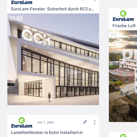
EuroLam-Fenster: Sicherheit durch RC2 und RC3🔐
Frische Luft
vor 1 Jahr
Lamellenfenster in Eutin installiert🛫