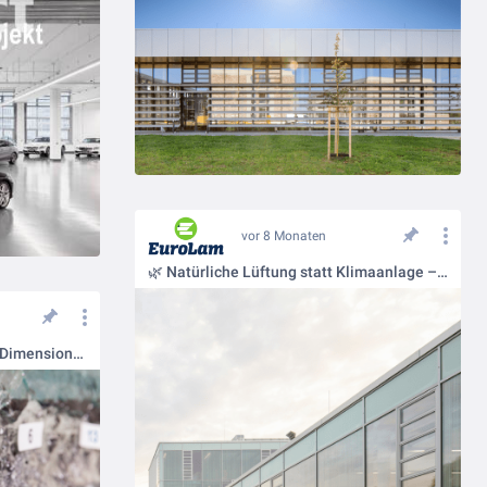
vor 8 Monaten
🌿 Natürliche Lüftung statt Klimaanlage – Energieeffizienz mit Lamellenfenstern
GuardAir – Sicherheit in neuer Dimension👌