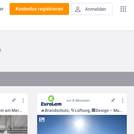
er
Kostenlos registrieren
Anmelden
e
vor 8 Monaten
Eleganz und Funktion – EuroLam am Mercedes-Benz Standort Salzufer 💪
🔥Brandschutz, 🌀Lüftung, 🏢Design – Multifunktionalität in der Fassade