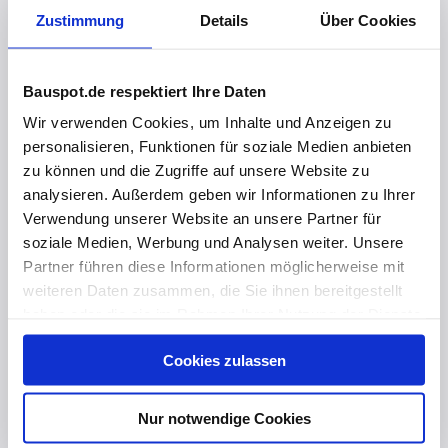
Zustimmung
Details
Über Cookies
Bauspot.de respektiert Ihre Daten
Wir verwenden Cookies, um Inhalte und Anzeigen zu
personalisieren, Funktionen für soziale Medien anbieten
zu können und die Zugriffe auf unsere Website zu
analysieren. Außerdem geben wir Informationen zu Ihrer
Verwendung unserer Website an unsere Partner für
soziale Medien, Werbung und Analysen weiter. Unsere
Partner führen diese Informationen möglicherweise mit
weiteren Daten zusammen, die Sie ihnen bereitgestellt
vor 7 Monaten
haben oder die sie im Rahmen Ihrer Nutzung der Dienste
🌀 Intelligente Steuerungssysteme für automatische Lüftung
gesammelt haben. Hier finden Sie Informationen zum
Cookies zulassen
Datenschutz
und unser
Impressum
.
Nur notwendige Cookies