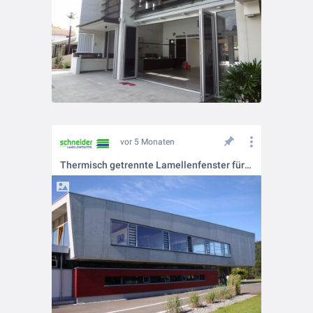
vor 5 Monaten
Thermisch getrennte Lamellenfenster für anspruchsvolle Projekte: BT90 SG32 und BT90 SG44