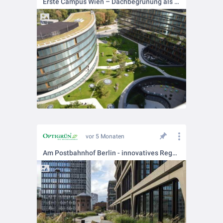
Erste Campus Wien – Dachbegrünung als zentraler Bestandteil nachhaltiger Unternehmensarchitektur.
vor 5 Monaten
Am Postbahnhof Berlin - innovatives Regenwassermanagement und eine grüne Dachlandschaft.