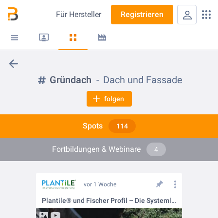
Für
Hersteller
Registrieren
Gründach
Dach und Fassade
folgen
Spots
114
Fortbildungen & Webinare
4
vor 1 Woche
Plantile® und Fischer Profil – Die Systemlösung für begrünte Sandwichpaneele