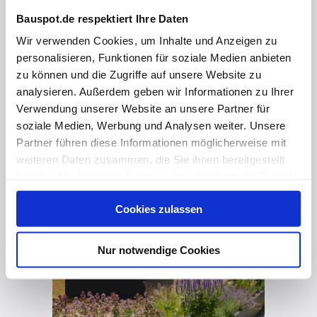
Bauspot.de respektiert Ihre Daten
Wir verwenden Cookies, um Inhalte und Anzeigen zu
personalisieren, Funktionen für soziale Medien anbieten
zu können und die Zugriffe auf unsere Website zu
analysieren. Außerdem geben wir Informationen zu Ihrer
Verwendung unserer Website an unsere Partner für
soziale Medien, Werbung und Analysen weiter. Unsere
Partner führen diese Informationen möglicherweise mit
vor 3 Monaten
weiteren Daten zusammen, die Sie ihnen bereitgestellt
New Work braucht mehr als flexible Büroflächen – es braucht Orte, an denen Menschen gerne zusammenkommen.
haben oder die sie im Rahmen Ihrer Nutzung der Dienste
gesammelt haben. Hier finden Sie Informationen zum
Cookies zulassen
Datenschutz
und unser
Impressum
.
Nur notwendige Cookies