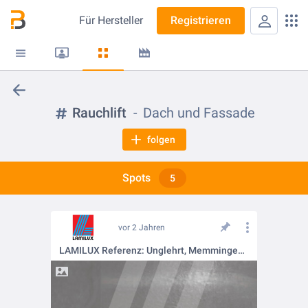
Für
Hersteller
Registrieren
Rauchlift
Dach und Fassade
folgen
Spots
5
vor 2 Jahren
LAMILUX Referenz: Unglehrt, Memmingen – Lichtkuppel F100 W