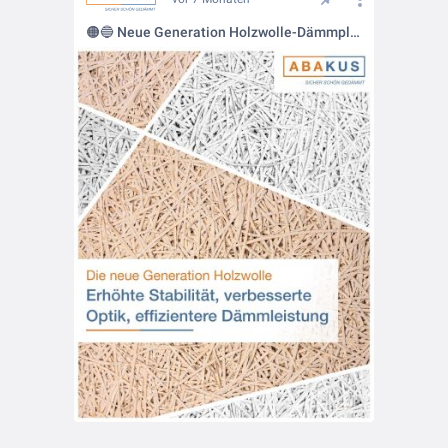
🟠🔵 Neue Generation Holzwolle-Dämmplatten: ABAKUS setzt neue Maßstäbe