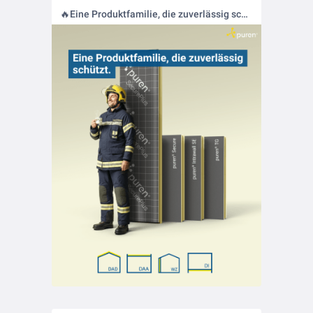
🔥Eine Produktfamilie, die zuverlässig schützt: Unsere brandhemmende Produktfamilie schützt zuverlässig von der Tiefgarage bis zum Dach