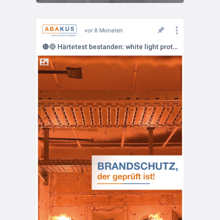
vor 8 Monaten
🟠🔵 Härtetest bestanden: white light protect überzeugt im Brandversuch