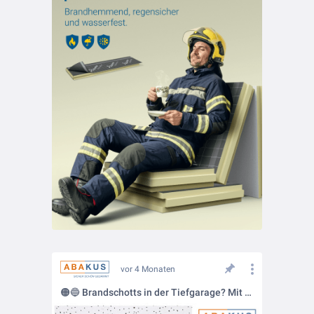
vor 4 Monaten
🟠🔵 Brandschotts in der Tiefgarage? Mit ABAKUS white light sauber gelöst