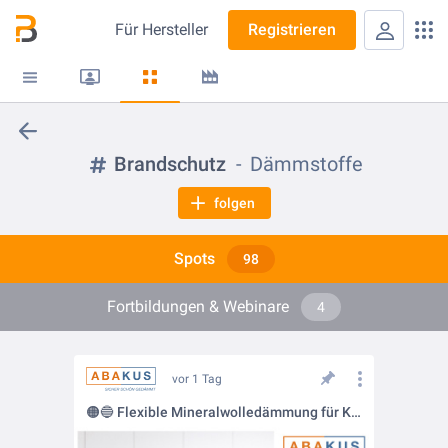
Für
Hersteller
Registrieren
Brandschutz
Dämmstoffe
folgen
Spots
98
Fortbildungen & Webinare
4
vor 1 Tag
🟠🔵 Flexible Mineralwolledämmung für Keller und Garage: ABAKUS tegoWOOL